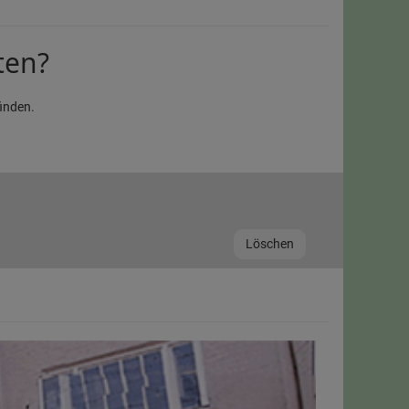
ten?
inden.