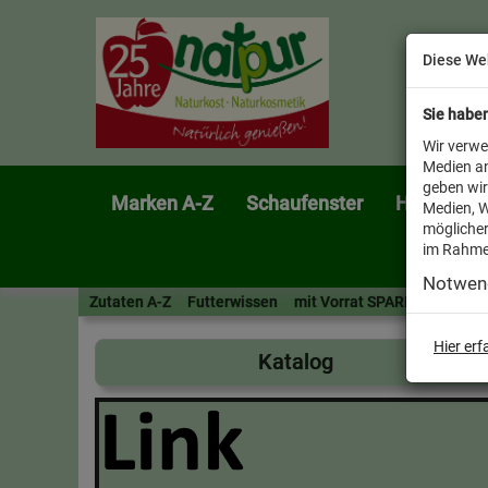
Diese We
Sie habe
Wir verwe
Medien an
geben wir
Marken A-Z
Schaufenster
Heimtier
Medien, W
möglicher
im Rahme
Notwen
Zutaten A-Z
Futterwissen
mit Vorrat SPAREN
AllesF
Hier er
Katalog