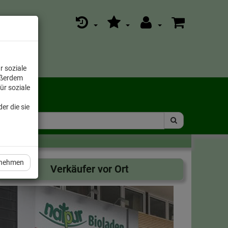
r soziale
ußerdem
ür soziale
er die sie
rnehmen
Verkäufer vor Ort