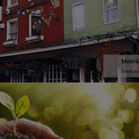
Mein G
Etwas z