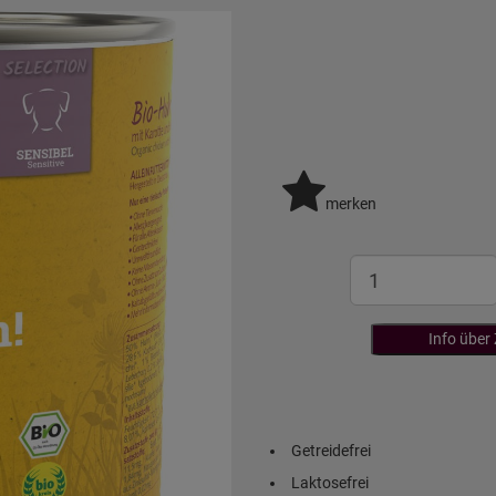
merken
Info über
Getreidefrei
Laktosefrei