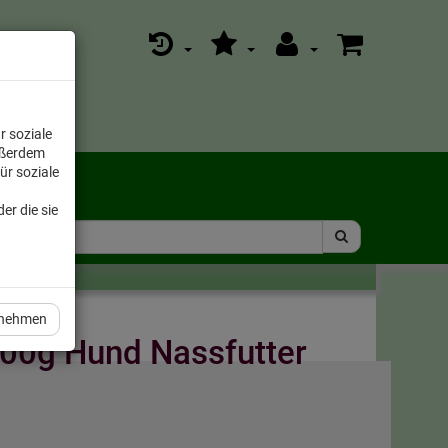
r soziale
ußerdem
ür soziale
er die sie
rnehmen
800g Hund Nassfutter