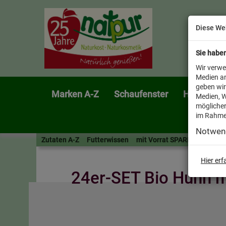
Diese We
Sie habe
Wir verwe
Medien an
geben wir
Marken A-Z
Schaufenster
Heimtier
Medien, W
möglicher
im Rahme
Notwen
Zutaten A-Z
Futterwissen
mit Vorrat SPAREN
AllesF
Hier er
24er-SET Bio Huhn m