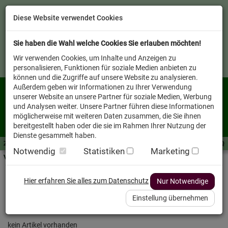
Diese Website verwendet Cookies
Sie haben die Wahl welche Cookies Sie erlauben möchten!
Wir verwenden Cookies, um Inhalte und Anzeigen zu
personalisieren, Funktionen für soziale Medien anbieten zu
können und die Zugriffe auf unsere Website zu analysieren.
Außerdem geben wir Informationen zu Ihrer Verwendung
unserer Website an unsere Partner für soziale Medien, Werbung
und Analysen weiter. Unsere Partner führen diese Informationen
möglicherweise mit weiteren Daten zusammen, die Sie ihnen
bereitgestellt haben oder die sie im Rahmen Ihrer Nutzung der
Dienste gesammelt haben.
Zutaten A-Z
Futterwissen
mit Vorrat SPAREN
AllesFinder
Service FAQ
Notwendig
Statistiken
Marketing
Verkäufer vor Ort
Startseite
Heimtier
Hund Nassfutter
Hier erfahren Sie alles zum Datenschutz
Nur Notwendige
Mit dem Ausbau des Shops wird diese Seite
Einstellung übernehmen
bald zu Verfügung stehen
kein Artikel vorhanden