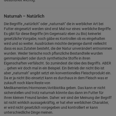
Gesundheit wichtig.
Naturnah – Natürlich
Die Begriffe „natürlich“ oder „naturnah“ die in werblicher Art bei
Futter eingesetzt werden sind erst Mal nur eines: werbliche Begriffe.
Es gibt für diese Begriffe (im Gegensatz eben zu Bio) keinerlei
gesetzliche Vorgabe, noch gäbe es Kontrollen ob es eingehalten
wird und so weiter. Ausdrücken möchte derjenige damit vielleicht
dass es aus Zutaten besteht, die der Natur unverändert entnommen
wurden. Weder tierische noch pflanzliche Bestandteile wurden
genmanipuliert oder durch synthetische Stoffe in ihren
Eigenschaften verfälscht. So zumindest die Idee des Begriffs. ABER
… gehen wir doch mal in ein Beispiel. Ein Betrieb der nicht Bio ist
aber „naturnah“ angibt setzt ein konventionelles Fleischprodukt ein.
Da er ja nicht Bio einsetzt kann es durchaus in dem Fleisch was er
zukauft noch klare Reste von
Medikamenten/Hormonen/Antibiotika geben. Das kann er nicht
sicherstellen und trotz naturnah könnte das dann im Futter für
Ihren kleinen Freund landen. Daher: wir sind der Meinung der Begriff
ist nicht wirklich aussagekräftig, er hat eher werblichen Charakter,
er wird nicht gesetzlich vorgegeben und kontrolliert er kann
unterschiedliche Dinge meinen.