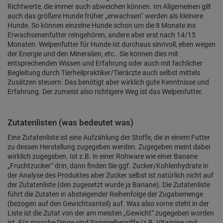
Richtwerte, die immer auch abweichen können. Im Allgemeinen gilt
auch das größere Hunde früher „erwachsen“ werden als kleinere
Hunde. So können einzelne Hunde schon um die 8 Monate ins
Erwachsenenfutter reingehören, andere aber erst nach 14/15
Monaten. Welpenfutter für Hunde ist durchaus sinnvoll, eben wegen
der Energie und den Mineralien, etc.. Sie können dies mit
entsprechenden Wissen und Erfahrung oder auch mit fachlicher
Begleitung durch Tierheilpraktiker/Tierärzte auch selbst mittels
Zusätzen steuern. Das benötigt aber wirklich gute Kenntnisse und
Erfahrung. Der zumeist also richtigere Weg ist das Welpenfutter.
Zutatenlisten (was bedeutet was)
Eine Zutatenliste ist eine Aufzählung der Stoffe, die in einem Futter
zu dessen Herstellung zugegeben werden. Zugegeben meint dabei
wirklich zugegeben. Ist z.B. in einer Rohware wie einer Banane
„Fruchtzucker“ drin, dann finden Sie ggf. Zucker/Kohlenhydrate in
der Analyse des Produktes aber Zucker selbst ist natürlich nicht auf
der Zutatenliste (den zugesetzt wurde ja Banane). Die Zutatenliste
führt die Zutaten in absteigender Reihenfolge der Zugabemenge
(bezogen auf den Gewichtsanteil) auf. Was also vorne steht in der
Liste ist die Zutat von der am meisten „Gewicht“ zugegeben worden
ist. Für manche Dinge sind Sammelbegriffe (z.B. Vitamine und