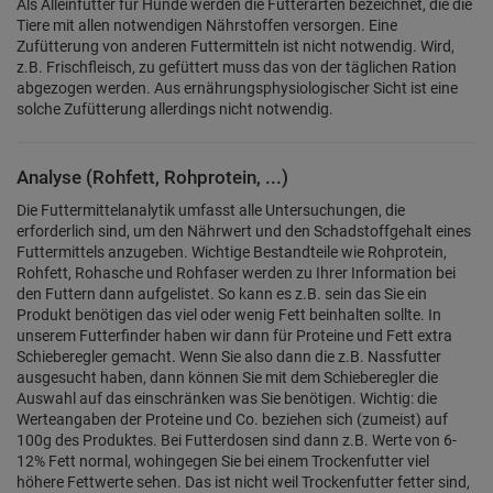
Als Alleinfutter für Hunde werden die Futterarten bezeichnet, die die
Tiere mit allen notwendigen Nährstoffen versorgen. Eine
Zufütterung von anderen Futtermitteln ist nicht notwendig. Wird,
z.B. Frischfleisch, zu gefüttert muss das von der täglichen Ration
abgezogen werden. Aus ernährungsphysiologischer Sicht ist eine
solche Zufütterung allerdings nicht notwendig.
Analyse (Rohfett, Rohprotein, ...)
Die Futtermittelanalytik umfasst alle Untersuchungen, die
erforderlich sind, um den Nährwert und den Schadstoffgehalt eines
Futtermittels anzugeben. Wichtige Bestandteile wie Rohprotein,
Rohfett, Rohasche und Rohfaser werden zu Ihrer Information bei
den Futtern dann aufgelistet. So kann es z.B. sein das Sie ein
Produkt benötigen das viel oder wenig Fett beinhalten sollte. In
unserem Futterfinder haben wir dann für Proteine und Fett extra
Schieberegler gemacht. Wenn Sie also dann die z.B. Nassfutter
ausgesucht haben, dann können Sie mit dem Schieberegler die
Auswahl auf das einschränken was Sie benötigen. Wichtig: die
Werteangaben der Proteine und Co. beziehen sich (zumeist) auf
100g des Produktes. Bei Futterdosen sind dann z.B. Werte von 6-
12% Fett normal, wohingegen Sie bei einem Trockenfutter viel
höhere Fettwerte sehen. Das ist nicht weil Trockenfutter fetter sind,