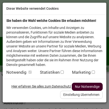
Diese Website verwendet Cookies
Sie haben die Wahl welche Cookies Sie erlauben möchten!
Wir verwenden Cookies, um Inhalte und Anzeigen zu
personalisieren, Funktionen für soziale Medien anbieten zu
können und die Zugriffe auf unsere Website zu analysieren.
Außerdem geben wir Informationen zu Ihrer Verwendung
unserer Website an unsere Partner für soziale Medien, Werbung
und Analysen weiter. Unsere Partner führen diese Informationen
möglicherweise mit weiteren Daten zusammen, die Sie ihnen
bereitgestellt haben oder die sie im Rahmen Ihrer Nutzung der
Dienste gesammelt haben.
Zutaten A-Z
Futterwissen
mit Vorrat SPAREN
AllesFinder
Service FAQ
Notwendig
Statistiken
Marketing
Verkäufer vor Ort
Futterthemen von A-Z zum anklicken
Hier erfahren Sie alles zum Datenschutz
Nur Notwendige
Hier finden Sie die Futterthemen von A-Z kurz erklärt.
Einstellung übernehmen
Alleinfutter?