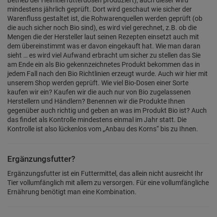
Betrieb der Heimtierfutterdosen produziert), auch dieser wird
mindestens jährlich geprüft. Dort wird geschaut wie sicher der
Warenfluss gestaltet ist, die Rohwarenquellen werden geprüft (ob
die auch sicher noch Bio sind), es wird viel gerechnet, z.B. ob die
Mengen die der Hersteller laut seinen Rezepten einsetzt auch mit
dem übereinstimmt was er davon eingekauft hat. Wie man daran
sieht … es wird viel Aufwand erbracht um sicher zu stellen das Sie
am Ende ein als Bio gekennzeichnetes Produkt bekommen das in
jedem Fall nach den Bio Richtlinien erzeugt wurde. Auch wir hier mit
unserem Shop werden geprüft. Wie viel Bio-Dosen einer Sorte
kaufen wir ein? Kaufen wir die auch nur von Bio zugelassenen
Herstellern und Händlern? Benennen wir die Produkte Ihnen
gegenüber auch richtig und geben an was im Produkt Bio ist? Auch
das findet als Kontrolle mindestens einmal im Jahr statt. Die
Kontrolle ist also lückenlos vom „Anbau des Korns“ bis zu Ihnen.
Ergänzungsfutter?
Ergänzungsfutter ist ein Futtermittel, das allein nicht ausreicht Ihr
Tier vollumfänglich mit allem zu versorgen. Für eine vollumfängliche
Ernährung benötigt man eine Kombination.