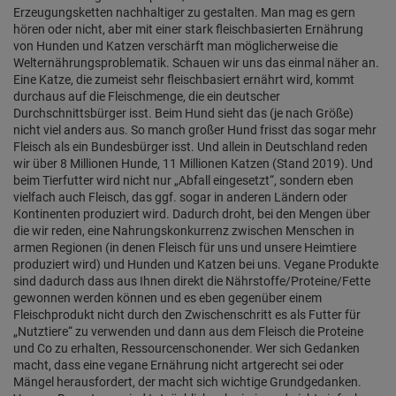
Erzeugungsketten nachhaltiger zu gestalten. Man mag es gern
hören oder nicht, aber mit einer stark fleischbasierten Ernährung
von Hunden und Katzen verschärft man möglicherweise die
Welternährungsproblematik. Schauen wir uns das einmal näher an.
Eine Katze, die zumeist sehr fleischbasiert ernährt wird, kommt
durchaus auf die Fleischmenge, die ein deutscher
Durchschnittsbürger isst. Beim Hund sieht das (je nach Größe)
nicht viel anders aus. So manch großer Hund frisst das sogar mehr
Fleisch als ein Bundesbürger isst. Und allein in Deutschland reden
wir über 8 Millionen Hunde, 11 Millionen Katzen (Stand 2019). Und
beim Tierfutter wird nicht nur „Abfall eingesetzt“, sondern eben
vielfach auch Fleisch, das ggf. sogar in anderen Ländern oder
Kontinenten produziert wird. Dadurch droht, bei den Mengen über
die wir reden, eine Nahrungskonkurrenz zwischen Menschen in
armen Regionen (in denen Fleisch für uns und unsere Heimtiere
produziert wird) und Hunden und Katzen bei uns. Vegane Produkte
sind dadurch dass aus Ihnen direkt die Nährstoffe/Proteine/Fette
gewonnen werden können und es eben gegenüber einem
Fleischprodukt nicht durch den Zwischenschritt es als Futter für
„Nutztiere“ zu verwenden und dann aus dem Fleisch die Proteine
und Co zu erhalten, Ressourcenschonender. Wer sich Gedanken
macht, dass eine vegane Ernährung nicht artgerecht sei oder
Mängel herausfordert, der macht sich wichtige Grundgedanken.