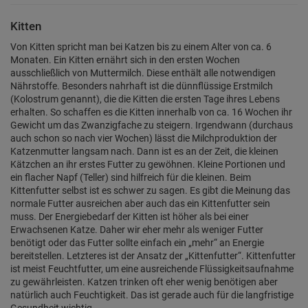
Kitten
Von Kitten spricht man bei Katzen bis zu einem Alter von ca. 6
Monaten. Ein Kitten ernährt sich in den ersten Wochen
ausschließlich von Muttermilch. Diese enthält alle notwendigen
Nährstoffe. Besonders nahrhaft ist die dünnflüssige Erstmilch
(Kolostrum genannt), die die Kitten die ersten Tage ihres Lebens
erhalten. So schaffen es die Kitten innerhalb von ca. 16 Wochen ihr
Gewicht um das Zwanzigfache zu steigern. Irgendwann (durchaus
auch schon so nach vier Wochen) lässt die Milchproduktion der
Katzenmutter langsam nach. Dann ist es an der Zeit, die kleinen
Kätzchen an ihr erstes Futter zu gewöhnen. Kleine Portionen und
ein flacher Napf (Teller) sind hilfreich für die kleinen. Beim
Kittenfutter selbst ist es schwer zu sagen. Es gibt die Meinung das
normale Futter ausreichen aber auch das ein Kittenfutter sein
muss. Der Energiebedarf der Kitten ist höher als bei einer
Erwachsenen Katze. Daher wir eher mehr als weniger Futter
benötigt oder das Futter sollte einfach ein „mehr“ an Energie
bereitstellen. Letzteres ist der Ansatz der „Kittenfutter“. Kittenfutter
ist meist Feuchtfutter, um eine ausreichende Flüssigkeitsaufnahme
zu gewährleisten. Katzen trinken oft eher wenig benötigen aber
natürlich auch Feuchtigkeit. Das ist gerade auch für die langfristige