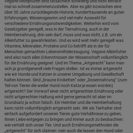
Vegane Rezepturen sind tatsächlich schwierig und nicht einfach
mal so schnell zusammenzustellen. Aber es gibt inzwischen eine
über 30 Jahre zurückliegende Historie, hunderttausende an guten
Erfahrungen, Wissensgewinn und viel mehr Auswahl für
verschiedene Ernährungsnotwendigkeiten. Weiterhin wird vom
Gesetzgeber geregelt, was in der Tiernahrung, auch in der
Heimtiernahrung, drin sein darf, muss und was nicht, z.B. um ein
Alleinfutter zu gewährleisten. Und es wird weit mehr geregelt was
Vitamine, Mineralien, Proteine und Co betrifft als in der für
Menschen gemachten Lebensmittelerzeugung. Vegane Alleinfutter
sind also nach allen Erkenntnissen der Wissenschaft vollumfänglich
für die Ernährung geeignet. Und im Thema „Artgerecht“ kann man
sich ja grundgenerell viele Fragen stellen. Ist es immer artgerecht
wie wir Hunde und Katzen in unserer Umgebung und Gesellschaft
halten können. Sind „braune Kroketten“ oder „Dosennahrung“ (zum
Teil von Tieren die weder Hund noch Katze je essen würden)
artgerecht? Der Vorwurf einer nicht artgerechten Ernährung oder
nicht artgerechten Haltung wird gerne gemacht ist aber im
Grundsatz ja schon falsch. Ein Heimtier und die Heimtierhaltung
kann nicht vollumfänglich artgerecht sein. Wir als Tierhalter sind
einfach aufgefordert unseren Tieren gute Verhältnisse zu geben,
Ihnen Liebe entgegen zu bringen und immer auch zu beobachten:
wie verhält sich unser Tier. Und auch Ernährungsmethoden die
„artgerecht“ für sich claimen: nein auch die lassen den Hund oder