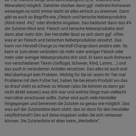
Mineralien) möglich. Dahinter stecken dann ggf. mehrere Rohwaren
weswegen es nicht immer leicht ist alles einfach zu erkennen. Dann
gibt es auch so Begriffe wie „Fleisch und tierische Nebenprodukte
(Rind mind. 4%)“ oder ähnliche Angaben. Das bedeutet dann das 4%
der Zutaten Rind sind. Fleisch und tierische Nebenprodukte sind
dann aber mehr drin. Der Hersteller lässt es sich dann ggf. offen
was er an Fleisch und tierischen Nebenprodukten einsetzt. Das
kann von Herstell-Charge zu Herstell-Charge dann anders sein. So
kann er zum einen verändern ob mehr oder weniger Fleisch oder
mehr oder weniger Nebenprodukte drin sind. Er kann auch Rohware
von verschiedenen Tieren (Geflügel, Schwein, Rind, Lamm, …) und
das auch in veränderten Anteilen einsetzen. Das alles ist auch erst
Mal überhaupt kein Problem. Wichtig für Sie ist: wenn Ihr Tier mal
Probleme mit dem Futter hat, haben Sie bei einem Produkt wo das
so drauf steht es schwer zu Wissen (also Sie können es dann gar
nicht direkt wissen) was drin war und welche Dinge man vielleicht
mal näher anschauen sollte. Daher sind auch viele Hersteller
hingegangen und benennen die Zutaten so genau wie möglich. Das
was auf der Zutatenliste dann steht: das ist dann für den Hersteller
verpflichtend!!! Den auf diese Angaben sollen Sie sich verlassen
können. Die Zutatenliste ist eben keine „Werbeliste“.