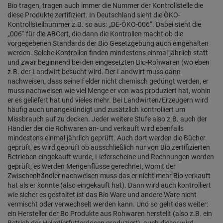
Bio tragen, tragen auch immer die Nummer der Kontrollstelle die
diese Produkte zertifiziert. In Deutschland sieht die ÖKO-
Kontrollstellnummer z.B. so aus: „DE-ÖKO-006“. Dabei steht die
„006“ für die ABCert, die dann die Kontrollen macht ob die
vorgegebenen Standards der Bio Gesetzgebung auch eingehalten
werden. Solche Kontrollen finden mindestens einmal jährlich statt
und zwar beginnend bei den eingesetzten Bio-Rohwaren (wo eben
z.B. der Landwirt besucht wird. Der Landwirt muss dann
nachweisen, dass seine Felder nicht chemisch gedüngt werden, er
muss nachweisen wie viel Menge er von was produziert hat, wohin
er es geliefert hat und vieles mehr. Bei Landwirten/Erzeugern wird
häufig auch unangekündigt und zusätzlich kontrolliert um
Missbrauch auf zu decken. Jeder weitere Stufe also z.B. auch der
Händler der die Rohwaren an- und verkauft wird ebenfalls
mindestens einmal jährlich geprüft. Auch dort werden die Bücher
geprüft, es wird geprüft ob ausschließlich nur von Bio zertifizierten
Betrieben eingekauft wurde, Lieferscheine und Rechnungen werden
geprüft, es werden Mengenflüsse gerechnet, womit der
Zwischenhändler nachweisen muss das er nicht mehr Bio verkauft
hat als er konnte (also eingekauft hat). Dann wird auch kontrolliert
wie sicher es gestaltet ist das Bio Ware und andere Ware nicht
vermischt oder verwechselt werden kann. Und so geht das weiter:
ein Hersteller der Bo Produkte aus Rohwaren herstellt (also z.B. ein