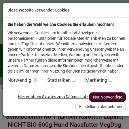
Diese Website verwendet Cookies
Sie haben die Wahl welche Cookies Sie erlauben möchten!
Wir verwenden Cookies, um Inhalte und Anzeigen zu
personalisieren, Funktionen für soziale Medien anbieten zu können
und die Zugriffe auf unsere Website zu analysieren. Außerdem
geben wir Informationen zu Ihrer Verwendung unserer Website an
unsere Partner für soziale Medien, Werbung und Analysen weiter.
Unsere Partner führen diese Informationen möglicherweise mit
weiteren Daten zusammen, die Sie ihnen bereitgestellt haben oder
die sie im Rahmen Ihrer Nutzung der Dienste gesammelt haben.
Notwendig
Statistiken
Marketing
Zutaten A-Z
Futterwissen
mit Vorrat SPAREN
AllesFinder
Service FAQ
Verkäufer vor Ort
Startseite
Heimtier
Hund Nassfutter
Hier erfahren Sie alles zum Datenschutz
Nur Notwendige
Einstellung übernehmen
Sensibelchen No 1 (Linsen Karotten Lupine)
NICHT BIO 800g Hund Nassfutter VegDog