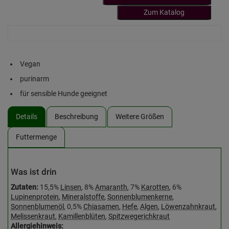
Zum Katalog
Vegan
purinarm
für sensible Hunde geeignet
Details
Beschreibung
Weitere Größen
Futtermenge
Was ist drin
Zutaten:
15,5%
Linsen
, 8%
Amaranth
, 7%
Karotten
, 6%
Lupinenprotein
,
Mineralstoffe
,
Sonnenblumenkerne
,
Sonnenblumenöl
, 0,5%
Chiasamen
,
Hefe
,
Algen
,
Löwenzahnkraut
,
Melissenkraut
,
Kamillenblüten
,
Spitzwegerichkraut
Allergiehinweis: