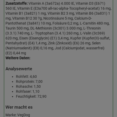
Zusatzstoffe:
Vitamin A (3a672a) 4.000 IE, Vitamin D3 (E671)
560 IE, Vitamin E (E3a700 all-rac-alpha-Tocopheryl-acetat) 16 mg,
Vitamin B1 (3a821) 1 mg, Vitamin B2 3 mg, Vitamin B6 (3a831) 1
mg, Vitamin B12 30 ?g, Nicotinsäure 5 mg, Calcium-D-
Pantothenat (3a841) 10 mg, Folsäure 0,2 mg, L-Carnitin 480 mg,
Taurin 500 mg, DL-Methionin (3c301) 3.000 mg, L-Threonin
(3.3.1) 740 mg, L- Tryptophan (3.4.1) 260 mg, L-Valin (3c369)
620 mg, Eisen (Eisenglycin) (E1) 3,4 mg, Kupfer (Kupfer(II)-sulfat,
Pentahydrat) (E4) 1,4 mg, Zink (Zinkoxid) (E6) 26 mg, Selen
(Natriumselenit) (E8) 0,16 mg, Jod (Calciumjodat, wasserfrei)
(E2) 0,44 mg
Weitere Daten:
Analysewerte
Rohfett: 4,60
Rohprotein: 7,00
Rohasche: 1,50
Rohfaser: 1,10
Feuchtigkeit: 72,90
Wer macht es
Marke: VegDog