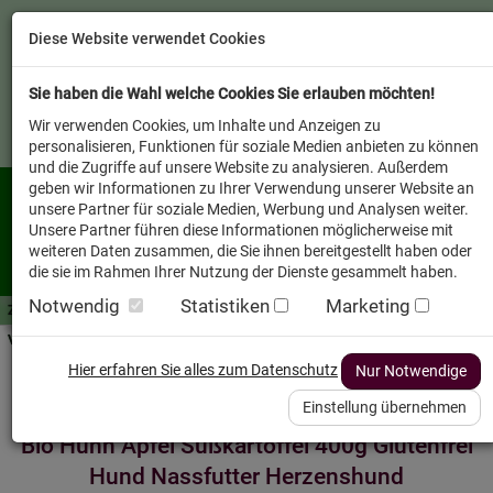
Diese Website verwendet Cookies
Sie haben die Wahl welche Cookies Sie erlauben möchten!
Wir verwenden Cookies, um Inhalte und Anzeigen zu
personalisieren, Funktionen für soziale Medien anbieten zu können
und die Zugriffe auf unsere Website zu analysieren. Außerdem
geben wir Informationen zu Ihrer Verwendung unserer Website an
unsere Partner für soziale Medien, Werbung und Analysen weiter.
Unsere Partner führen diese Informationen möglicherweise mit
weiteren Daten zusammen, die Sie ihnen bereitgestellt haben oder
die sie im Rahmen Ihrer Nutzung der Dienste gesammelt haben.
Notwendig
Statistiken
Marketing
Zutaten A-Z
Futterwissen
mit Vorrat SPAREN
AllesFinder
Service FAQ
Verkäufer vor Ort
Startseite
Heimtier
Hund Nassfutter
Hier erfahren Sie alles zum Datenschutz
Nur Notwendige
Einstellung übernehmen
Bio Huhn Apfel Süßkartoffel 400g Glutenfrei
Hund Nassfutter Herzenshund